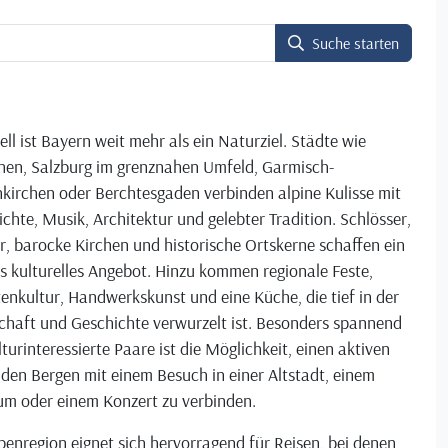
Suche starten
ell ist Bayern weit mehr als ein Naturziel. Städte wie
en, Salzburg im grenznahen Umfeld, Garmisch-
kirchen oder Berchtesgaden verbinden alpine Kulisse mit
chte, Musik, Architektur und gelebter Tradition. Schlösser,
r, barocke Kirchen und historische Ortskerne schaffen ein
s kulturelles Angebot. Hinzu kommen regionale Feste,
enkultur, Handwerkskunst und eine Küche, die tief in der
chaft und Geschichte verwurzelt ist. Besonders spannend
lturinteressierte Paare ist die Möglichkeit, einen aktiven
 den Bergen mit einem Besuch in einer Altstadt, einem
m oder einem Konzert zu verbinden.
penregion eignet sich hervorragend für Reisen, bei denen