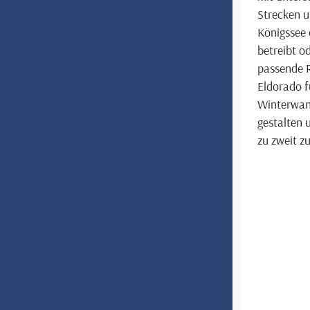
Strecken u
Königssee 
betreibt o
passende R
Eldorado f
Winterwand
gestalten 
zu zweit z