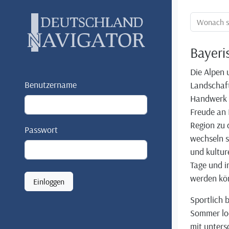
Ortssuche:
Bayeri
Die Alpen 
Benutzername
Landschaft
Handwerk u
Freude an 
Region zu 
Passwort
wechseln s
und kultur
Tage und i
werden kö
Einloggen
Sportlich 
Sommer lo
mit unters