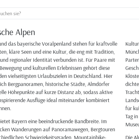
sche Alpen
und das bayerische Voralpenland stehen für kraftvolle
Kultur
en, klare Seen und eine Kultur, die eng mit Tradition,
Münch
nd regionaler Identität verbunden ist. Für Paare mit
Parten
Bewegung und kulturellen Erlebnissen gehört diese
Geschi
den vielseitigsten Urlaubszielen in Deutschland. Hier
Klöste
ich Bergpanoramen, historische Städte, Almdörfer
dichte
elle Höhepunkte auf kurze Distanz ab, sodass aktive
Tracht
nspirierende Ausflüge ideal miteinander kombiniert
Lands
nnen.
für ku
Tag in
bietet Bayern eine beeindruckende Bandbreite. Im
Museu
cken Wanderungen auf Panoramawegen, Bergtouren
chiedlichen Schwierigkeitsgraden, Mountainbike-
Die Al