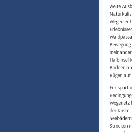
weite Ausb
Naturkuli
Wegen entl
Erlebnissen
Waldpassag
Bewegung 
ineinander
Halbinsel 
Boddenland
Rügen auf
Für sportli
Bedingunge
Wegenetz l
der Küste,
Seebädern.
Strecken m