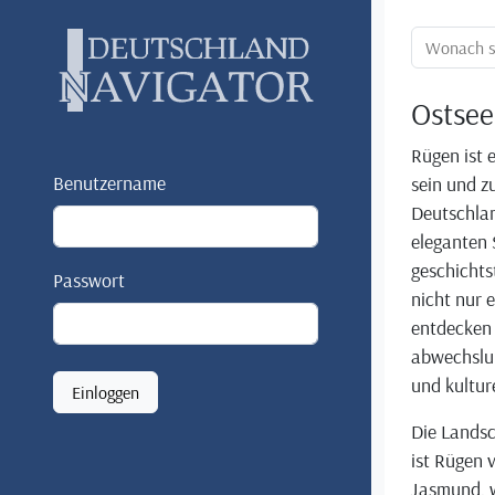
Ortssuche:
Ostsee
Rügen ist e
Benutzername
sein und zu
Deutschlan
eleganten 
geschichts
Passwort
nicht nur
entdecken 
abwechslu
und kulture
Einloggen
Die Landsc
ist Rügen 
Jasmund, w