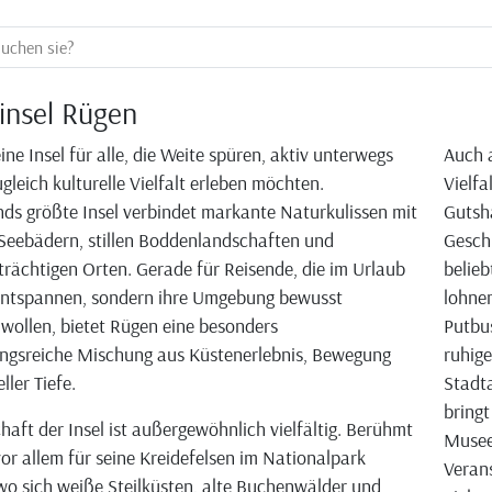
insel Rügen
ine Insel für alle, die Weite spüren, aktiv unterwegs
Auch a
gleich kulturelle Vielfalt erleben möchten.
Vielfa
ds größte Insel verbindet markante Naturkulissen mit
Gutshä
Seebädern, stillen Boddenlandschaften und
Geschi
trächtigen Orten. Gerade für Reisende, die im Urlaub
belieb
 entspannen, sondern ihre Umgebung bewusst
lohne
wollen, bietet Rügen eine besonders
Putbus
ngsreiche Mischung aus Küstenerlebnis, Bewegung
ruhige
ller Tiefe.
Stadta
bringt
haft der Insel ist außergewöhnlich vielfältig. Berühmt
Museen
vor allem für seine Kreidefelsen im Nationalpark
Verans
o sich weiße Steilküsten, alte Buchenwälder und