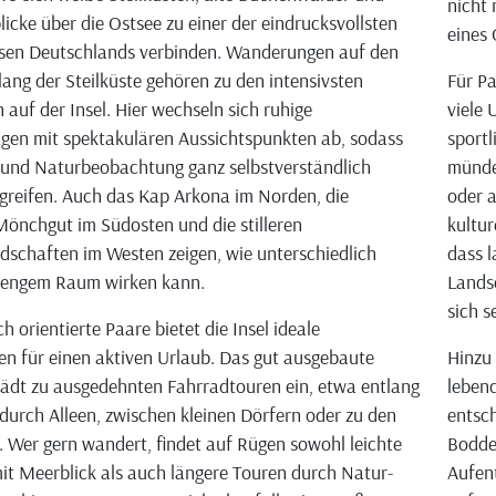
nicht 
licke über die Ostsee zu einer der eindrucksvollsten
eines
ssen Deutschlands verbinden. Wanderungen auf den
ang der Steilküste gehören zu den intensivsten
Für Pa
 auf der Insel. Hier wechseln sich ruhige
viele 
en mit spektakulären Aussichtspunkten ab, sodass
sportl
und Naturbeobachtung ganz selbstverständlich
münde
greifen. Auch das Kap Arkona im Norden, die
oder a
Mönchgut im Südosten und die stilleren
kultur
schaften im Westen zeigen, wie unterschiedlich
dass l
 engem Raum wirken kann.
Lands
sich s
ch orientierte Paare bietet die Insel ideale
n für einen aktiven Urlaub. Das gut ausgebaute
Hinzu
ädt zu ausgedehnten Fahrradtouren ein, etwa entlang
lebend
 durch Alleen, zwischen kleinen Dörfern oder zu den
entsch
 Wer gern wandert, findet auf Rügen sowohl leichte
Bodde
it Meerblick als auch längere Touren durch Natur-
Aufen