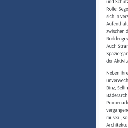
und Schutz
Rolle: Seg
sich in ve
Aufenthalt 
zwischen d
Boddengewä
Auch Stra
Spaziergä
der Aktivi
Neben ihre
unverwechs
Binz, Sell
Bäderarchit
Promenaden
vergangene
museal, so
Architektur