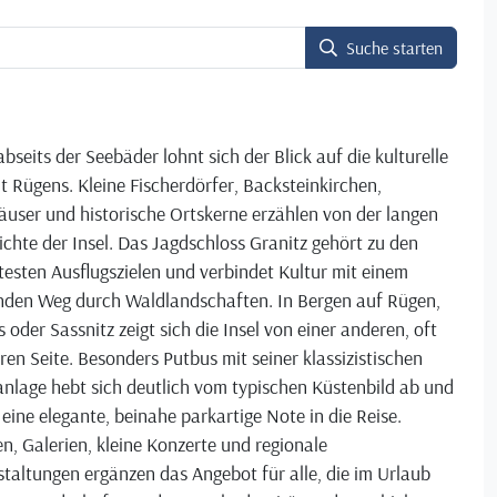
Suche starten
bseits der Seebäder lohnt sich der Blick auf die kulturelle
lt Rügens. Kleine Fischerdörfer, Backsteinkirchen,
user und historische Ortskerne erzählen von der langen
chte der Insel. Das Jagdschloss Granitz gehört zu den
testen Ausflugszielen und verbindet Kultur mit einem
nden Weg durch Waldlandschaften. In Bergen auf Rügen,
 oder Sassnitz zeigt sich die Insel von einer anderen, oft
ren Seite. Besonders Putbus mit seiner klassizistischen
nlage hebt sich deutlich vom typischen Küstenbild ab und
 eine elegante, beinahe parkartige Note in die Reise.
, Galerien, kleine Konzerte und regionale
taltungen ergänzen das Angebot für alle, die im Urlaub