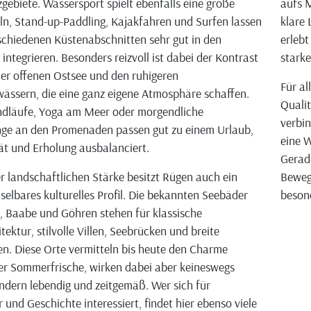
gebiete. Wassersport spielt ebenfalls eine große
aufs M
eln, Stand-up-Paddling, Kajakfahren und Surfen lassen
klare 
rschiedenen Küstenabschnitten sehr gut in den
erlebt
integrieren. Besonders reizvoll ist dabei der Kontrast
stark
er offenen Ostsee und den ruhigeren
Für al
ssern, die eine ganz eigene Atmosphäre schaffen.
Qualit
ndläufe, Yoga am Meer oder morgendliche
verbin
nge an den Promenaden passen gut zu einem Urlaub,
eine W
tät und Erholung ausbalanciert.
Gerad
r landschaftlichen Stärke besitzt Rügen auch ein
Beweg
elbares kulturelles Profil. Die bekannten Seebäder
beson
in, Baabe und Göhren stehen für klassische
ektur, stilvolle Villen, Seebrücken und breite
. Diese Orte vermitteln bis heute den Charme
r Sommerfrische, wirken dabei aber keineswegs
ndern lebendig und zeitgemäß. Wer sich für
 und Geschichte interessiert, findet hier ebenso viele