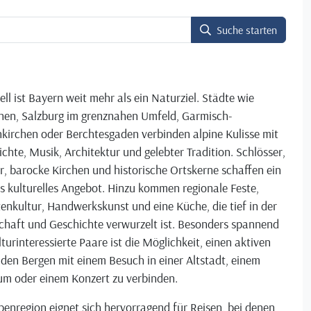
Suche starten
ell ist Bayern weit mehr als ein Naturziel. Städte wie
en, Salzburg im grenznahen Umfeld, Garmisch-
kirchen oder Berchtesgaden verbinden alpine Kulisse mit
chte, Musik, Architektur und gelebter Tradition. Schlösser,
r, barocke Kirchen und historische Ortskerne schaffen ein
s kulturelles Angebot. Hinzu kommen regionale Feste,
enkultur, Handwerkskunst und eine Küche, die tief in der
chaft und Geschichte verwurzelt ist. Besonders spannend
lturinteressierte Paare ist die Möglichkeit, einen aktiven
 den Bergen mit einem Besuch in einer Altstadt, einem
m oder einem Konzert zu verbinden.
penregion eignet sich hervorragend für Reisen, bei denen