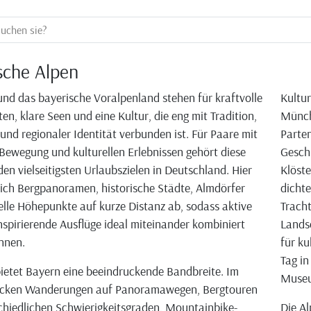
sche Alpen
und das bayerische Voralpenland stehen für kraftvolle
Kultur
en, klare Seen und eine Kultur, die eng mit Tradition,
Münch
nd regionaler Identität verbunden ist. Für Paare mit
Parten
Bewegung und kulturellen Erlebnissen gehört diese
Geschi
den vielseitigsten Urlaubszielen in Deutschland. Hier
Klöste
ich Bergpanoramen, historische Städte, Almdörfer
dichte
elle Höhepunkte auf kurze Distanz ab, sodass aktive
Tracht
nspirierende Ausflüge ideal miteinander kombiniert
Lands
nnen.
für ku
Tag in
bietet Bayern eine beeindruckende Bandbreite. Im
Museu
cken Wanderungen auf Panoramawegen, Bergtouren
chiedlichen Schwierigkeitsgraden, Mountainbike-
Die Al