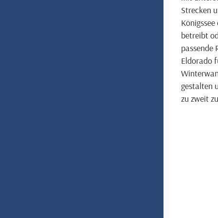
Strecken u
Königssee 
betreibt o
passende R
Eldorado f
Winterwand
gestalten 
zu zweit z