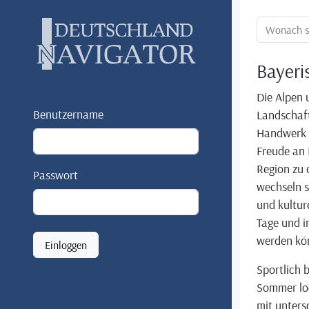
Ortssuche:
Bayeri
Die Alpen 
Benutzername
Landschaft
Handwerk u
Freude an 
Region zu 
Passwort
wechseln s
und kultur
Tage und i
werden kö
Einloggen
Sportlich 
Sommer lo
mit unters