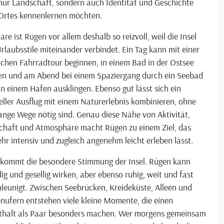
nur Landschaft, sondern auch Identität und Geschichte
 Ortes kennenlernen möchten.
are ist Rügen vor allem deshalb so reizvoll, weil die Insel
Urlaubsstile miteinander verbindet. Ein Tag kann mit einer
ichen Fahrradtour beginnen, in einem Bad in der Ostsee
n und am Abend bei einem Spaziergang durch ein Seebad
n einem Hafen ausklingen. Ebenso gut lässt sich ein
eller Ausflug mit einem Naturerlebnis kombinieren, ohne
ange Wege nötig sind. Genau diese Nähe von Aktivität,
chaft und Atmosphäre macht Rügen zu einem Ziel, das
ehr intensiv und zugleich angenehm leicht erleben lässt.
 kommt die besondere Stimmung der Insel. Rügen kann
ig und gesellig wirken, aber ebenso ruhig, weit und fast
leunigt. Zwischen Seebrücken, Kreideküste, Alleen und
nufern entstehen viele kleine Momente, die einen
thalt als Paar besonders machen. Wer morgens gemeinsam