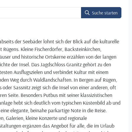
Suche starten
bseits der Seebäder lohnt sich der Blick auf die kulturelle
lt Rügens. Kleine Fischerdörfer, Backsteinkirchen,
user und historische Ortskerne erzählen von der langen
chte der Insel. Das Jagdschloss Granitz gehört zu den
testen Ausflugszielen und verbindet Kultur mit einem
nden Weg durch Waldlandschaften. In Bergen auf Rügen,
 oder Sassnitz zeigt sich die Insel von einer anderen, oft
ren Seite. Besonders Putbus mit seiner klassizistischen
nlage hebt sich deutlich vom typischen Küstenbild ab und
 eine elegante, beinahe parkartige Note in die Reise.
, Galerien, kleine Konzerte und regionale
taltungen ergänzen das Angebot für alle, die im Urlaub