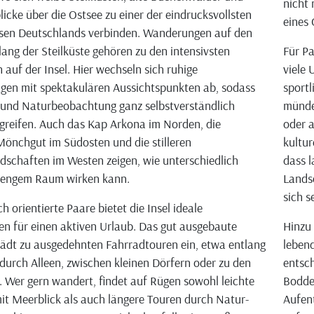
nicht 
licke über die Ostsee zu einer der eindrucksvollsten
eines
ssen Deutschlands verbinden. Wanderungen auf den
ang der Steilküste gehören zu den intensivsten
Für Pa
 auf der Insel. Hier wechseln sich ruhige
viele 
en mit spektakulären Aussichtspunkten ab, sodass
sportl
und Naturbeobachtung ganz selbstverständlich
münde
greifen. Auch das Kap Arkona im Norden, die
oder a
Mönchgut im Südosten und die stilleren
kultur
schaften im Westen zeigen, wie unterschiedlich
dass l
 engem Raum wirken kann.
Lands
sich s
ch orientierte Paare bietet die Insel ideale
n für einen aktiven Urlaub. Das gut ausgebaute
Hinzu
ädt zu ausgedehnten Fahrradtouren ein, etwa entlang
lebend
 durch Alleen, zwischen kleinen Dörfern oder zu den
entsch
 Wer gern wandert, findet auf Rügen sowohl leichte
Bodde
it Meerblick als auch längere Touren durch Natur-
Aufen