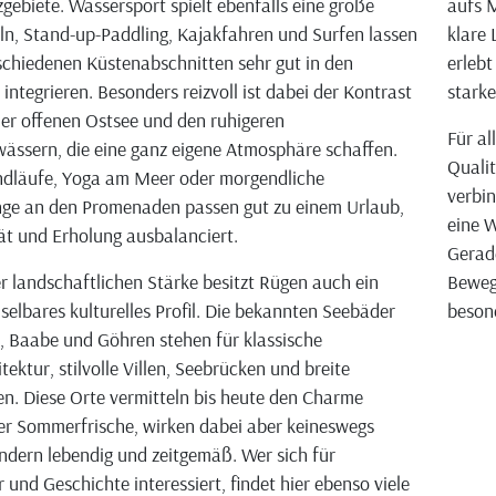
gebiete. Wassersport spielt ebenfalls eine große
aufs M
eln, Stand-up-Paddling, Kajakfahren und Surfen lassen
klare 
rschiedenen Küstenabschnitten sehr gut in den
erlebt
integrieren. Besonders reizvoll ist dabei der Kontrast
stark
er offenen Ostsee und den ruhigeren
Für al
ssern, die eine ganz eigene Atmosphäre schaffen.
Qualit
ndläufe, Yoga am Meer oder morgendliche
verbin
nge an den Promenaden passen gut zu einem Urlaub,
eine W
tät und Erholung ausbalanciert.
Gerad
r landschaftlichen Stärke besitzt Rügen auch ein
Beweg
elbares kulturelles Profil. Die bekannten Seebäder
beson
in, Baabe und Göhren stehen für klassische
ektur, stilvolle Villen, Seebrücken und breite
. Diese Orte vermitteln bis heute den Charme
r Sommerfrische, wirken dabei aber keineswegs
ndern lebendig und zeitgemäß. Wer sich für
 und Geschichte interessiert, findet hier ebenso viele