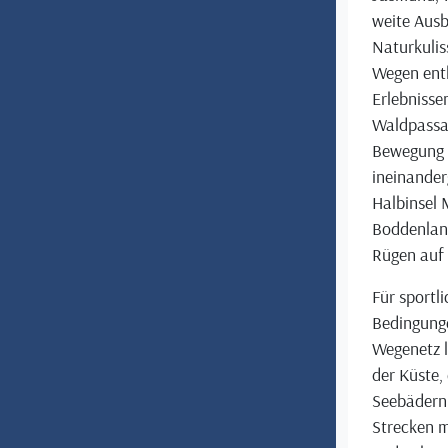
weite Ausb
Naturkuli
Wegen entl
Erlebnissen
Waldpassag
Bewegung 
ineinander
Halbinsel 
Boddenland
Rügen auf
Für sportli
Bedingunge
Wegenetz l
der Küste,
Seebädern.
Strecken m