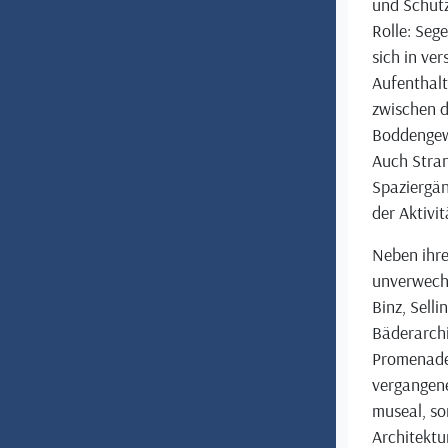
und Schutz
Rolle: Seg
sich in ve
Aufenthalt 
zwischen d
Boddengewä
Auch Stra
Spaziergä
der Aktivi
Neben ihre
unverwechs
Binz, Sell
Bäderarchit
Promenaden
vergangene
museal, so
Architektur