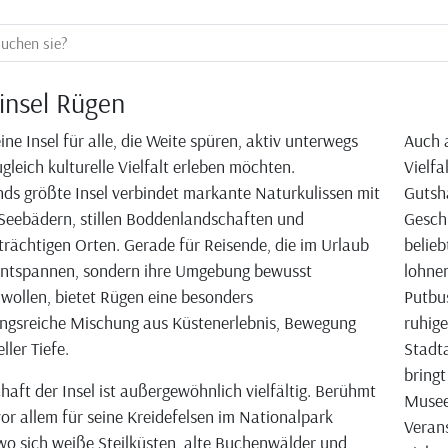
insel Rügen
ine Insel für alle, die Weite spüren, aktiv unterwegs
Auch a
gleich kulturelle Vielfalt erleben möchten.
Vielfa
ds größte Insel verbindet markante Naturkulissen mit
Gutshä
Seebädern, stillen Boddenlandschaften und
Geschi
trächtigen Orten. Gerade für Reisende, die im Urlaub
belieb
 entspannen, sondern ihre Umgebung bewusst
lohne
wollen, bietet Rügen eine besonders
Putbus
ngsreiche Mischung aus Küstenerlebnis, Bewegung
ruhige
ller Tiefe.
Stadta
bringt
haft der Insel ist außergewöhnlich vielfältig. Berühmt
Museen
vor allem für seine Kreidefelsen im Nationalpark
Verans
o sich weiße Steilküsten, alte Buchenwälder und