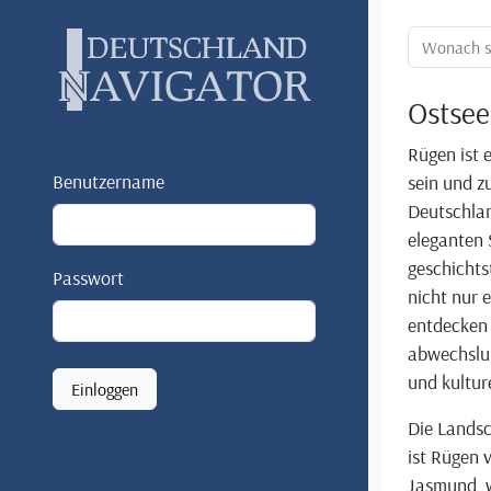
Ortssuche:
Ostsee
Rügen ist e
Benutzername
sein und zu
Deutschlan
eleganten 
geschichts
Passwort
nicht nur
entdecken 
abwechslu
und kulture
Einloggen
Die Landsc
ist Rügen 
Jasmund, w