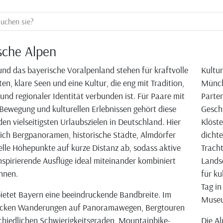
sche Alpen
und das bayerische Voralpenland stehen für kraftvolle
Kultur
en, klare Seen und eine Kultur, die eng mit Tradition,
Münch
nd regionaler Identität verbunden ist. Für Paare mit
Parten
Bewegung und kulturellen Erlebnissen gehört diese
Geschi
den vielseitigsten Urlaubszielen in Deutschland. Hier
Klöste
ich Bergpanoramen, historische Städte, Almdörfer
dichte
elle Höhepunkte auf kurze Distanz ab, sodass aktive
Tracht
nspirierende Ausflüge ideal miteinander kombiniert
Lands
nnen.
für ku
Tag in
bietet Bayern eine beeindruckende Bandbreite. Im
Museu
cken Wanderungen auf Panoramawegen, Bergtouren
chiedlichen Schwierigkeitsgraden, Mountainbike-
Die Al