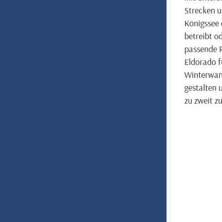
Strecken u
Königssee 
betreibt o
passende R
Eldorado f
Winterwand
gestalten 
zu zweit z