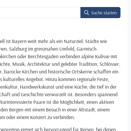
Suche starten
ell ist Bayern weit mehr als ein Naturziel. Städte wie
en, Salzburg im grenznahen Umfeld, Garmisch-
kirchen oder Berchtesgaden verbinden alpine Kulisse mit
chte, Musik, Architektur und gelebter Tradition. Schlösser,
r, barocke Kirchen und historische Ortskerne schaffen ein
s kulturelles Angebot. Hinzu kommen regionale Feste,
enkultur, Handwerkskunst und eine Küche, die tief in der
chaft und Geschichte verwurzelt ist. Besonders spannend
lturinteressierte Paare ist die Möglichkeit, einen aktiven
 den Bergen mit einem Besuch in einer Altstadt, einem
m oder einem Konzert zu verbinden.
penregion eignet sich hervorragend für Reisen, bei denen