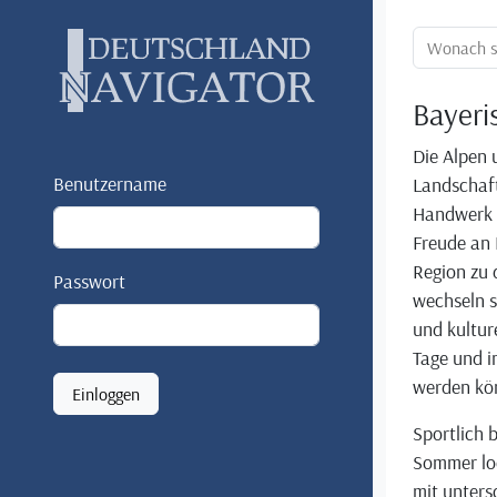
Ortssuche:
Bayeri
Die Alpen 
Benutzername
Landschaft
Handwerk u
Freude an 
Region zu 
Passwort
wechseln s
und kultur
Tage und i
werden kö
Einloggen
Sportlich 
Sommer lo
mit unters