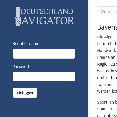
Ortssuche:
Bayeri
Die Alpen 
Benutzername
Landschaft
Handwerk u
Freude an 
Region zu 
Passwort
wechseln s
und kultur
Tage und i
werden kö
Einloggen
Sportlich 
Sommer lo
mit unters