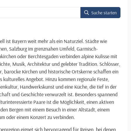
Suche starten
ell ist Bayern weit mehr als ein Naturziel. Städte wie
en, Salzburg im grenznahen Umfeld, Garmisch-
kirchen oder Berchtesgaden verbinden alpine Kulisse mit
chte, Musik, Architektur und gelebter Tradition. Schlösser,
r, barocke Kirchen und historische Ortskerne schaffen ein
s kulturelles Angebot. Hinzu kommen regionale Feste,
enkultur, Handwerkskunst und eine Küche, die tief in der
chaft und Geschichte verwurzelt ist. Besonders spannend
lturinteressierte Paare ist die Möglichkeit, einen aktiven
 den Bergen mit einem Besuch in einer Altstadt, einem
m oder einem Konzert zu verbinden.
penregion eignet sich hervorragend für Reisen, bei denen