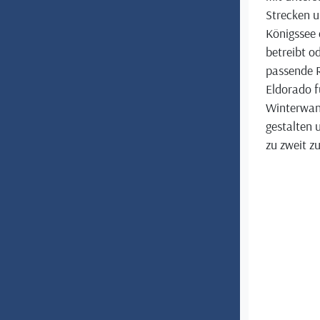
Strecken u
Königssee 
betreibt o
passende R
Eldorado f
Winterwand
gestalten 
zu zweit z