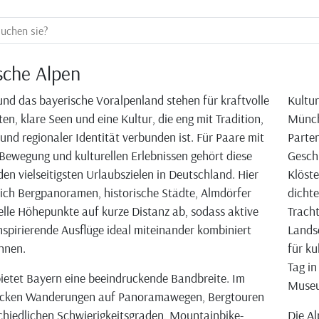
sche Alpen
und das bayerische Voralpenland stehen für kraftvolle
Kultur
en, klare Seen und eine Kultur, die eng mit Tradition,
Münch
nd regionaler Identität verbunden ist. Für Paare mit
Parten
Bewegung und kulturellen Erlebnissen gehört diese
Geschi
den vielseitigsten Urlaubszielen in Deutschland. Hier
Klöste
ich Bergpanoramen, historische Städte, Almdörfer
dichte
elle Höhepunkte auf kurze Distanz ab, sodass aktive
Tracht
nspirierende Ausflüge ideal miteinander kombiniert
Lands
nnen.
für ku
Tag in
bietet Bayern eine beeindruckende Bandbreite. Im
Museu
cken Wanderungen auf Panoramawegen, Bergtouren
chiedlichen Schwierigkeitsgraden, Mountainbike-
Die Al