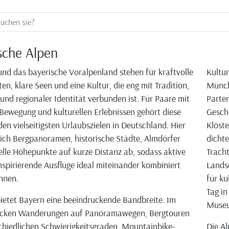
sche Alpen
und das bayerische Voralpenland stehen für kraftvolle
Kultur
en, klare Seen und eine Kultur, die eng mit Tradition,
Münch
nd regionaler Identität verbunden ist. Für Paare mit
Parten
Bewegung und kulturellen Erlebnissen gehört diese
Geschi
den vielseitigsten Urlaubszielen in Deutschland. Hier
Klöste
ich Bergpanoramen, historische Städte, Almdörfer
dichte
elle Höhepunkte auf kurze Distanz ab, sodass aktive
Tracht
nspirierende Ausflüge ideal miteinander kombiniert
Lands
nnen.
für ku
Tag in
bietet Bayern eine beeindruckende Bandbreite. Im
Museu
cken Wanderungen auf Panoramawegen, Bergtouren
chiedlichen Schwierigkeitsgraden, Mountainbike-
Die Al