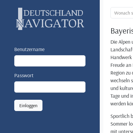
Ortssuche:
Bayeri
Die Alpen 
Benutzername
Landschaft
Handwerk u
Freude an 
Region zu 
Passwort
wechseln s
und kultur
Tage und i
werden kö
Einloggen
Sportlich 
Sommer lo
mit unters