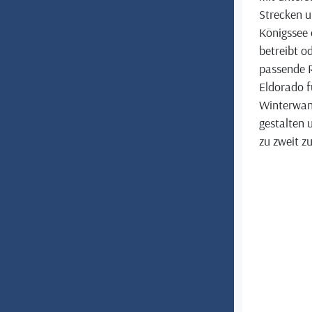
Strecken u
Königssee 
betreibt o
passende R
Eldorado f
Winterwand
gestalten 
zu zweit z