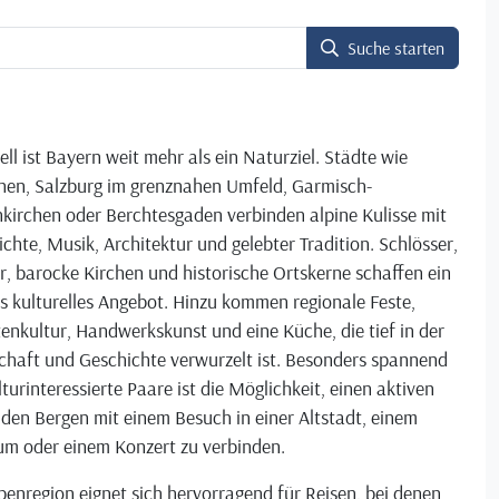
Suche starten
ell ist Bayern weit mehr als ein Naturziel. Städte wie
en, Salzburg im grenznahen Umfeld, Garmisch-
kirchen oder Berchtesgaden verbinden alpine Kulisse mit
chte, Musik, Architektur und gelebter Tradition. Schlösser,
r, barocke Kirchen und historische Ortskerne schaffen ein
s kulturelles Angebot. Hinzu kommen regionale Feste,
enkultur, Handwerkskunst und eine Küche, die tief in der
chaft und Geschichte verwurzelt ist. Besonders spannend
lturinteressierte Paare ist die Möglichkeit, einen aktiven
 den Bergen mit einem Besuch in einer Altstadt, einem
m oder einem Konzert zu verbinden.
penregion eignet sich hervorragend für Reisen, bei denen