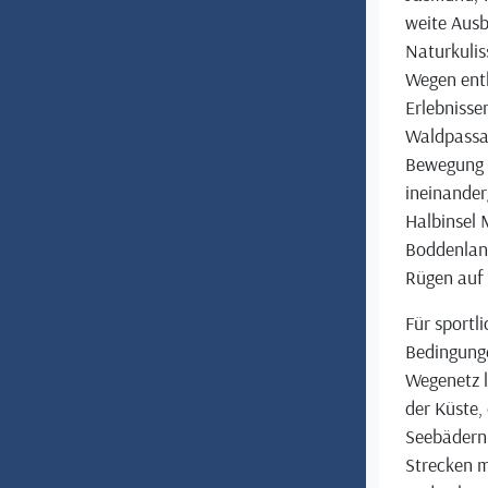
weite Ausb
Naturkuli
Wegen entl
Erlebnissen
Waldpassag
Bewegung 
ineinander
Halbinsel 
Boddenland
Rügen auf
Für sportli
Bedingunge
Wegenetz l
der Küste,
Seebädern.
Strecken m