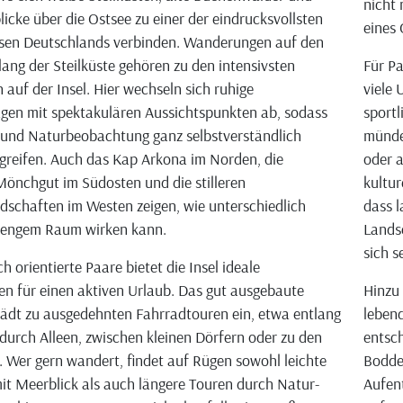
nicht 
licke über die Ostsee zu einer der eindrucksvollsten
eines
ssen Deutschlands verbinden. Wanderungen auf den
ang der Steilküste gehören zu den intensivsten
Für Pa
 auf der Insel. Hier wechseln sich ruhige
viele 
en mit spektakulären Aussichtspunkten ab, sodass
sportl
und Naturbeobachtung ganz selbstverständlich
münde
greifen. Auch das Kap Arkona im Norden, die
oder a
Mönchgut im Südosten und die stilleren
kultur
schaften im Westen zeigen, wie unterschiedlich
dass l
 engem Raum wirken kann.
Lands
sich s
ch orientierte Paare bietet die Insel ideale
n für einen aktiven Urlaub. Das gut ausgebaute
Hinzu
ädt zu ausgedehnten Fahrradtouren ein, etwa entlang
lebend
 durch Alleen, zwischen kleinen Dörfern oder zu den
entsch
 Wer gern wandert, findet auf Rügen sowohl leichte
Bodde
it Meerblick als auch längere Touren durch Natur-
Aufen