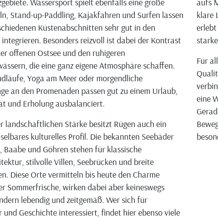
gebiete. Wassersport spielt ebenfalls eine große
aufs M
eln, Stand-up-Paddling, Kajakfahren und Surfen lassen
klare 
rschiedenen Küstenabschnitten sehr gut in den
erlebt
integrieren. Besonders reizvoll ist dabei der Kontrast
stark
er offenen Ostsee und den ruhigeren
Für al
ssern, die eine ganz eigene Atmosphäre schaffen.
Qualit
ndläufe, Yoga am Meer oder morgendliche
verbin
nge an den Promenaden passen gut zu einem Urlaub,
eine W
tät und Erholung ausbalanciert.
Gerad
r landschaftlichen Stärke besitzt Rügen auch ein
Beweg
elbares kulturelles Profil. Die bekannten Seebäder
beson
in, Baabe und Göhren stehen für klassische
ektur, stilvolle Villen, Seebrücken und breite
. Diese Orte vermitteln bis heute den Charme
r Sommerfrische, wirken dabei aber keineswegs
ndern lebendig und zeitgemäß. Wer sich für
 und Geschichte interessiert, findet hier ebenso viele