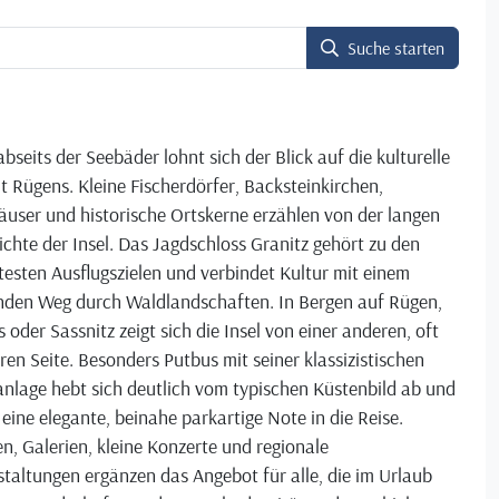
Suche starten
bseits der Seebäder lohnt sich der Blick auf die kulturelle
lt Rügens. Kleine Fischerdörfer, Backsteinkirchen,
user und historische Ortskerne erzählen von der langen
chte der Insel. Das Jagdschloss Granitz gehört zu den
testen Ausflugszielen und verbindet Kultur mit einem
nden Weg durch Waldlandschaften. In Bergen auf Rügen,
 oder Sassnitz zeigt sich die Insel von einer anderen, oft
ren Seite. Besonders Putbus mit seiner klassizistischen
nlage hebt sich deutlich vom typischen Küstenbild ab und
 eine elegante, beinahe parkartige Note in die Reise.
, Galerien, kleine Konzerte und regionale
taltungen ergänzen das Angebot für alle, die im Urlaub