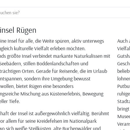
insel Rügen
ine Insel für alle, die Weite spüren, aktiv unterwegs
Auch a
gleich kulturelle Vielfalt erleben möchten.
Vielfa
ds größte Insel verbindet markante Naturkulissen mit
Gutshä
Seebädern, stillen Boddenlandschaften und
Geschi
trächtigen Orten. Gerade für Reisende, die im Urlaub
belieb
 entspannen, sondern ihre Umgebung bewusst
lohne
wollen, bietet Rügen eine besonders
Putbus
ngsreiche Mischung aus Küstenerlebnis, Bewegung
ruhige
ller Tiefe.
Stadta
bringt
haft der Insel ist außergewöhnlich vielfältig. Berühmt
Museen
vor allem für seine Kreidefelsen im Nationalpark
Verans
o sich weiße Steilküsten, alte Buchenwälder und