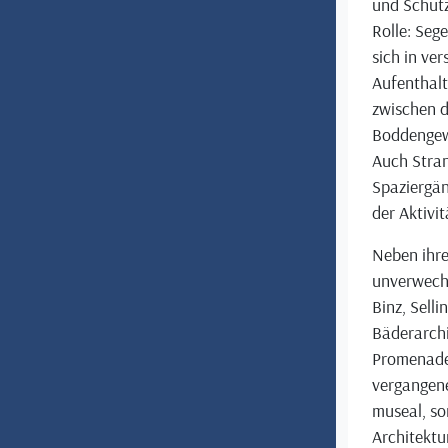
und Schutz
Rolle: Seg
sich in ve
Aufenthalt 
zwischen d
Boddengewä
Auch Stra
Spaziergä
der Aktivi
Neben ihre
unverwechs
Binz, Sell
Bäderarchit
Promenaden
vergangene
museal, so
Architektur