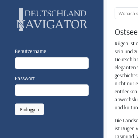
Ortssuche:
Ostsee
Rügen ist e
Benutzername
sein und zu
Deutschlan
eleganten 
geschichts
Passwort
nicht nur
entdecken 
abwechslu
und kulture
Einloggen
Die Landsc
ist Rügen 
Jasmund, w