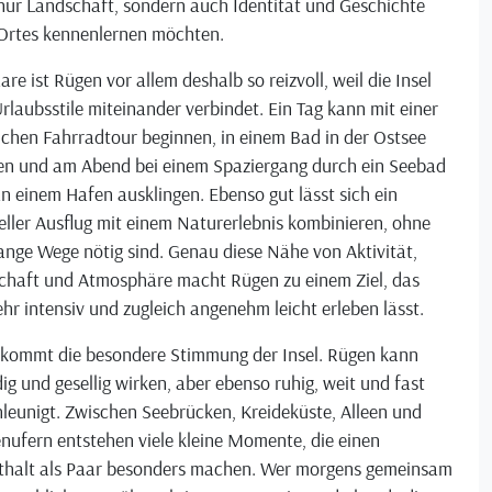
nur Landschaft, sondern auch Identität und Geschichte
 Ortes kennenlernen möchten.
are ist Rügen vor allem deshalb so reizvoll, weil die Insel
Urlaubsstile miteinander verbindet. Ein Tag kann mit einer
ichen Fahrradtour beginnen, in einem Bad in der Ostsee
n und am Abend bei einem Spaziergang durch ein Seebad
n einem Hafen ausklingen. Ebenso gut lässt sich ein
eller Ausflug mit einem Naturerlebnis kombinieren, ohne
ange Wege nötig sind. Genau diese Nähe von Aktivität,
chaft und Atmosphäre macht Rügen zu einem Ziel, das
ehr intensiv und zugleich angenehm leicht erleben lässt.
 kommt die besondere Stimmung der Insel. Rügen kann
ig und gesellig wirken, aber ebenso ruhig, weit und fast
leunigt. Zwischen Seebrücken, Kreideküste, Alleen und
nufern entstehen viele kleine Momente, die einen
thalt als Paar besonders machen. Wer morgens gemeinsam