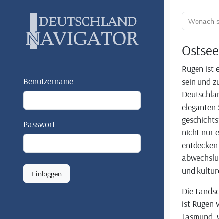
Ortssuche:
Ostsee
Rügen ist e
Benutzername
sein und zu
Deutschlan
eleganten 
geschichts
Passwort
nicht nur
entdecken 
abwechslu
und kulture
Einloggen
Die Landsc
ist Rügen 
Jasmund, w