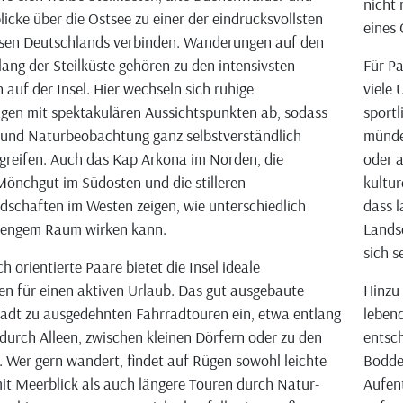
nicht 
licke über die Ostsee zu einer der eindrucksvollsten
eines
ssen Deutschlands verbinden. Wanderungen auf den
ang der Steilküste gehören zu den intensivsten
Für Pa
 auf der Insel. Hier wechseln sich ruhige
viele 
en mit spektakulären Aussichtspunkten ab, sodass
sportl
und Naturbeobachtung ganz selbstverständlich
münde
greifen. Auch das Kap Arkona im Norden, die
oder a
Mönchgut im Südosten und die stilleren
kultur
schaften im Westen zeigen, wie unterschiedlich
dass l
 engem Raum wirken kann.
Lands
sich s
ch orientierte Paare bietet die Insel ideale
n für einen aktiven Urlaub. Das gut ausgebaute
Hinzu
ädt zu ausgedehnten Fahrradtouren ein, etwa entlang
lebend
 durch Alleen, zwischen kleinen Dörfern oder zu den
entsch
 Wer gern wandert, findet auf Rügen sowohl leichte
Bodde
it Meerblick als auch längere Touren durch Natur-
Aufen