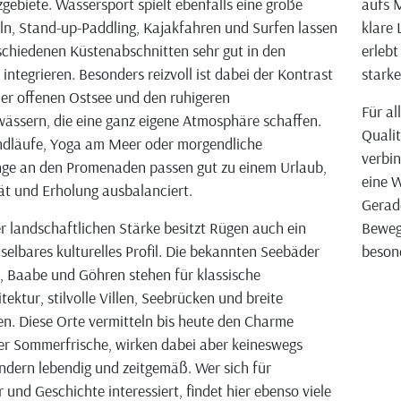
gebiete. Wassersport spielt ebenfalls eine große
aufs M
eln, Stand-up-Paddling, Kajakfahren und Surfen lassen
klare 
rschiedenen Küstenabschnitten sehr gut in den
erlebt
integrieren. Besonders reizvoll ist dabei der Kontrast
stark
er offenen Ostsee und den ruhigeren
Für al
ssern, die eine ganz eigene Atmosphäre schaffen.
Qualit
ndläufe, Yoga am Meer oder morgendliche
verbin
nge an den Promenaden passen gut zu einem Urlaub,
eine W
tät und Erholung ausbalanciert.
Gerad
r landschaftlichen Stärke besitzt Rügen auch ein
Beweg
elbares kulturelles Profil. Die bekannten Seebäder
beson
in, Baabe und Göhren stehen für klassische
ektur, stilvolle Villen, Seebrücken und breite
. Diese Orte vermitteln bis heute den Charme
r Sommerfrische, wirken dabei aber keineswegs
ndern lebendig und zeitgemäß. Wer sich für
 und Geschichte interessiert, findet hier ebenso viele