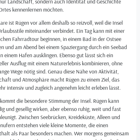
nur Landschaft, sondern auch Identität und Geschichte
 Ortes kennenlernen möchten.
are ist Rügen vor allem deshalb so reizvoll, weil die Insel
Urlaubsstile miteinander verbindet. Ein Tag kann mit einer
ichen Fahrradtour beginnen, in einem Bad in der Ostsee
n und am Abend bei einem Spaziergang durch ein Seebad
n einem Hafen ausklingen. Ebenso gut lässt sich ein
eller Ausflug mit einem Naturerlebnis kombinieren, ohne
ange Wege nötig sind. Genau diese Nähe von Aktivität,
chaft und Atmosphäre macht Rügen zu einem Ziel, das
ehr intensiv und zugleich angenehm leicht erleben lässt.
 kommt die besondere Stimmung der Insel. Rügen kann
ig und gesellig wirken, aber ebenso ruhig, weit und fast
leunigt. Zwischen Seebrücken, Kreideküste, Alleen und
nufern entstehen viele kleine Momente, die einen
thalt als Paar besonders machen. Wer morgens gemeinsam