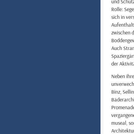
und Schutz
Rolle: Seg
sich in ve
Aufenthalt 
zwischen d
Boddengewä
Auch Stra
Spaziergä
der Aktivi
Neben ihre
unverwechs
Binz, Sell
Bäderarchit
Promenaden
vergangene
museal, so
Architektur