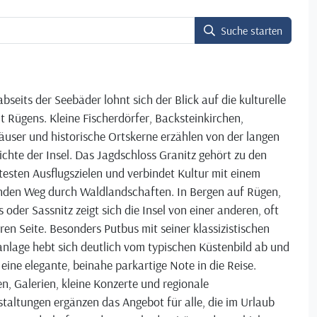
Suche starten
bseits der Seebäder lohnt sich der Blick auf die kulturelle
lt Rügens. Kleine Fischerdörfer, Backsteinkirchen,
user und historische Ortskerne erzählen von der langen
chte der Insel. Das Jagdschloss Granitz gehört zu den
testen Ausflugszielen und verbindet Kultur mit einem
nden Weg durch Waldlandschaften. In Bergen auf Rügen,
 oder Sassnitz zeigt sich die Insel von einer anderen, oft
ren Seite. Besonders Putbus mit seiner klassizistischen
nlage hebt sich deutlich vom typischen Küstenbild ab und
 eine elegante, beinahe parkartige Note in die Reise.
, Galerien, kleine Konzerte und regionale
taltungen ergänzen das Angebot für alle, die im Urlaub