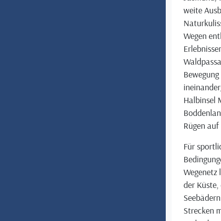
weite Ausb
Naturkuli
Wegen entl
Erlebnissen
Waldpassag
Bewegung 
ineinander
Halbinsel 
Boddenland
Rügen auf
Für sportli
Bedingunge
Wegenetz l
der Küste,
Seebädern.
Strecken m