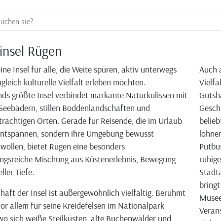
insel Rügen
ine Insel für alle, die Weite spüren, aktiv unterwegs
Auch a
gleich kulturelle Vielfalt erleben möchten.
Vielfa
ds größte Insel verbindet markante Naturkulissen mit
Gutshä
Seebädern, stillen Boddenlandschaften und
Geschi
trächtigen Orten. Gerade für Reisende, die im Urlaub
belieb
 entspannen, sondern ihre Umgebung bewusst
lohne
wollen, bietet Rügen eine besonders
Putbus
ngsreiche Mischung aus Küstenerlebnis, Bewegung
ruhige
ller Tiefe.
Stadta
bringt
haft der Insel ist außergewöhnlich vielfältig. Berühmt
Museen
vor allem für seine Kreidefelsen im Nationalpark
Verans
o sich weiße Steilküsten, alte Buchenwälder und