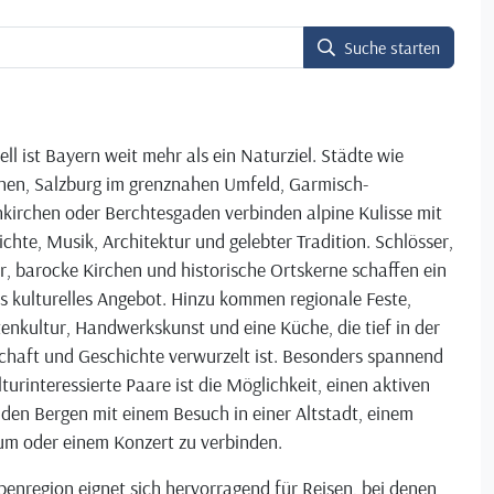
Suche starten
ell ist Bayern weit mehr als ein Naturziel. Städte wie
en, Salzburg im grenznahen Umfeld, Garmisch-
kirchen oder Berchtesgaden verbinden alpine Kulisse mit
chte, Musik, Architektur und gelebter Tradition. Schlösser,
r, barocke Kirchen und historische Ortskerne schaffen ein
s kulturelles Angebot. Hinzu kommen regionale Feste,
enkultur, Handwerkskunst und eine Küche, die tief in der
chaft und Geschichte verwurzelt ist. Besonders spannend
lturinteressierte Paare ist die Möglichkeit, einen aktiven
 den Bergen mit einem Besuch in einer Altstadt, einem
m oder einem Konzert zu verbinden.
penregion eignet sich hervorragend für Reisen, bei denen