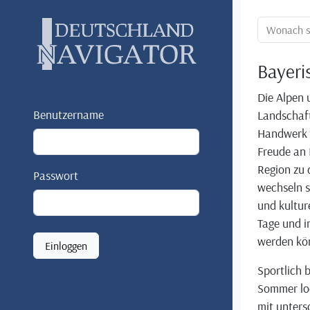
Ortssuche:
Bayeri
Die Alpen 
Benutzername
Landschaft
Handwerk u
Freude an 
Region zu 
Passwort
wechseln s
und kultur
Tage und i
werden kö
Einloggen
Sportlich 
Sommer lo
mit unters