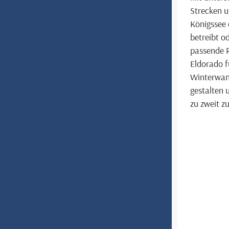
Strecken u
Königssee 
betreibt o
passende R
Eldorado f
Winterwand
gestalten 
zu zweit z