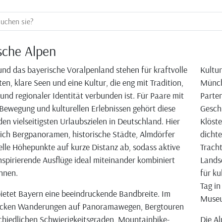
sche Alpen
und das bayerische Voralpenland stehen für kraftvolle
Kultur
en, klare Seen und eine Kultur, die eng mit Tradition,
Münch
nd regionaler Identität verbunden ist. Für Paare mit
Parten
Bewegung und kulturellen Erlebnissen gehört diese
Geschi
den vielseitigsten Urlaubszielen in Deutschland. Hier
Klöste
ich Bergpanoramen, historische Städte, Almdörfer
dichte
elle Höhepunkte auf kurze Distanz ab, sodass aktive
Tracht
nspirierende Ausflüge ideal miteinander kombiniert
Lands
nnen.
für ku
Tag in
bietet Bayern eine beeindruckende Bandbreite. Im
Museu
cken Wanderungen auf Panoramawegen, Bergtouren
chiedlichen Schwierigkeitsgraden, Mountainbike-
Die Al