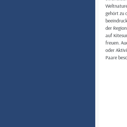
Weltnatur
gehört zu 
beeindruck
der Region
auf Kitesu
freuen. Au
oder Aktiv
Paare beso