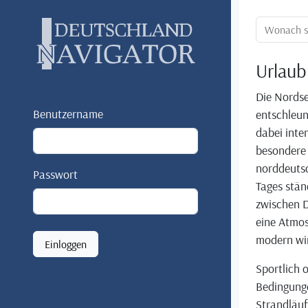
Ortssuche:
Urlaub
Die Nordse
Benutzername
entschleun
dabei inte
besondere
norddeutsc
Passwort
Tages stän
zwischen D
eine Atmos
modern wir
Einloggen
Sportlich 
Bedingung
Strandläu