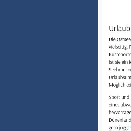
Urlaub
Die Ostsee
vielseitig.
Küstenorte
ist sie ein
Seebrücken
Urlaubsumf
Möglichkei
Sport und 
eines abwe
hervorrage
Dünenlands
gern joggt