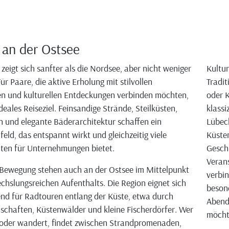
 an der Ostsee
 zeigt sich sanfter als die Nordsee, aber nicht weniger
Kultur
 Für Paare, die aktive Erholung mit stilvollen
Tradit
n und kulturellen Entdeckungen verbinden möchten,
oder K
 ideales Reiseziel. Feinsandige Strände, Steilküsten,
klassi
 und elegante Bäderarchitektur schaffen ein
Lübec
eld, das entspannt wirkt und gleichzeitig viele
Küste
ten für Unternehmungen bietet.
Geschi
Verans
Bewegung stehen auch an der Ostsee im Mittelpunkt
verbi
chslungsreichen Aufenthalts. Die Region eignet sich
besond
nd für Radtouren entlang der Küste, etwa durch
Abend
chaften, Küstenwälder und kleine Fischerdörfer. Wer
möcht
 oder wandert, findet zwischen Strandpromenaden,