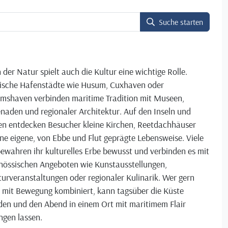
Suche starten
der Natur spielt auch die Kultur eine wichtige Rolle.
rische Hafenstädte wie Husum, Cuxhaven oder
lmshaven verbinden maritime Tradition mit Museen,
naden und regionaler Architektur. Auf den Inseln und
gen entdecken Besucher kleine Kirchen, Reetdachhäuser
ne eigene, von Ebbe und Flut geprägte Lebensweise. Viele
ewahren ihr kulturelles Erbe bewusst und verbinden es mit
enössischen Angeboten wie Kunstausstellungen,
turveranstaltungen oder regionaler Kulinarik. Wer gern
r mit Bewegung kombiniert, kann tagsüber die Küste
den und den Abend in einem Ort mit maritimem Flair
ngen lassen.