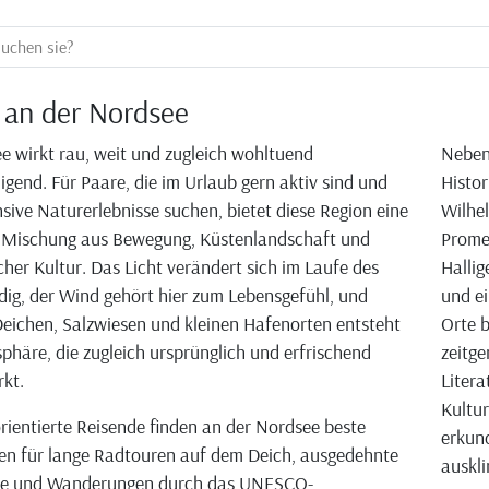
 an der Nordsee
e wirkt rau, weit und zugleich wohltuend
Neben 
igend. Für Paare, die im Urlaub gern aktiv sind und
Histo
nsive Naturerlebnisse suchen, bietet diese Region eine
Wilhe
 Mischung aus Bewegung, Küstenlandschaft und
Prome
her Kultur. Das Licht verändert sich im Laufe des
Halli
dig, der Wind gehört hier zum Lebensgefühl, und
und ei
eichen, Salzwiesen und kleinen Hafenorten entsteht
Orte b
phäre, die zugleich ursprünglich und erfrischend
zeitg
kt.
Litera
Kultu
orientierte Reisende finden an der Nordsee beste
erkun
en für lange Radtouren auf dem Deich, ausgedehnte
auskli
fe und Wanderungen durch das UNESCO-