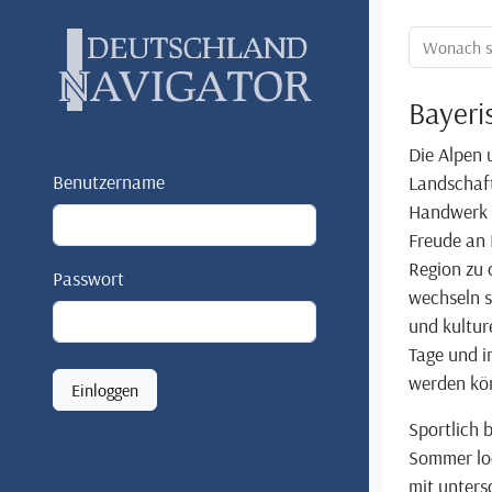
Ortssuche:
Bayeri
Die Alpen 
Benutzername
Landschaft
Handwerk u
Freude an 
Region zu 
Passwort
wechseln s
und kultur
Tage und i
werden kö
Einloggen
Sportlich 
Sommer lo
mit unters