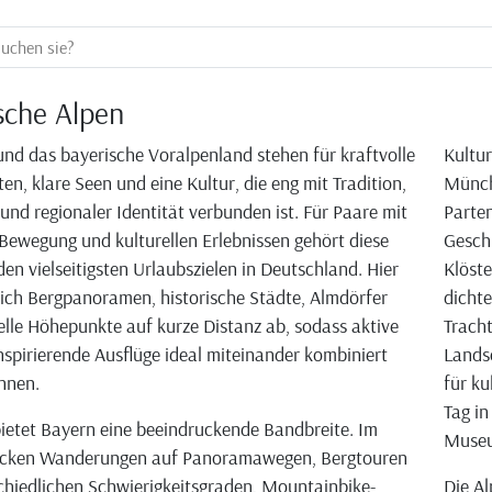
sche Alpen
und das bayerische Voralpenland stehen für kraftvolle
Kultur
en, klare Seen und eine Kultur, die eng mit Tradition,
Münch
nd regionaler Identität verbunden ist. Für Paare mit
Parten
Bewegung und kulturellen Erlebnissen gehört diese
Geschi
den vielseitigsten Urlaubszielen in Deutschland. Hier
Klöste
ich Bergpanoramen, historische Städte, Almdörfer
dichte
elle Höhepunkte auf kurze Distanz ab, sodass aktive
Tracht
nspirierende Ausflüge ideal miteinander kombiniert
Lands
nnen.
für ku
Tag in
bietet Bayern eine beeindruckende Bandbreite. Im
Museu
cken Wanderungen auf Panoramawegen, Bergtouren
chiedlichen Schwierigkeitsgraden, Mountainbike-
Die Al