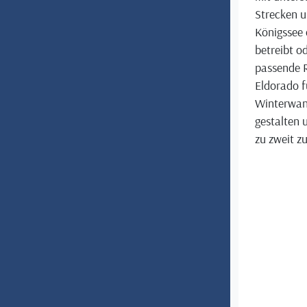
Strecken u
Königssee 
betreibt o
passende R
Eldorado f
Winterwand
gestalten 
zu zweit z