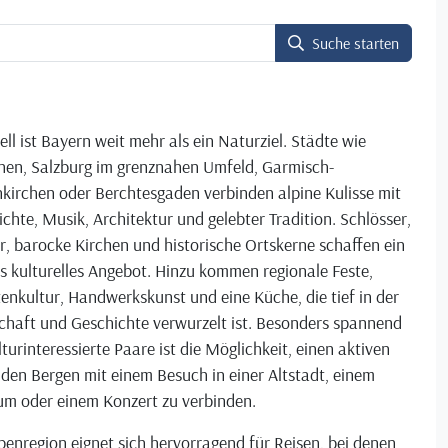
Suche starten
ell ist Bayern weit mehr als ein Naturziel. Städte wie
en, Salzburg im grenznahen Umfeld, Garmisch-
kirchen oder Berchtesgaden verbinden alpine Kulisse mit
chte, Musik, Architektur und gelebter Tradition. Schlösser,
r, barocke Kirchen und historische Ortskerne schaffen ein
s kulturelles Angebot. Hinzu kommen regionale Feste,
enkultur, Handwerkskunst und eine Küche, die tief in der
chaft und Geschichte verwurzelt ist. Besonders spannend
lturinteressierte Paare ist die Möglichkeit, einen aktiven
 den Bergen mit einem Besuch in einer Altstadt, einem
m oder einem Konzert zu verbinden.
penregion eignet sich hervorragend für Reisen, bei denen