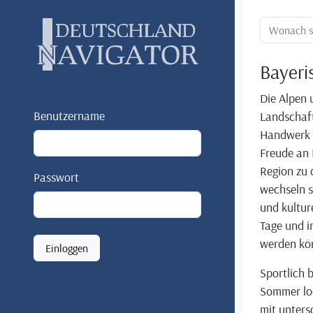
Ortssuche:
Bayeri
Die Alpen 
Benutzername
Landschaft
Handwerk u
Freude an 
Region zu 
Passwort
wechseln s
und kultur
Tage und i
werden kö
Einloggen
Sportlich 
Sommer lo
mit unters