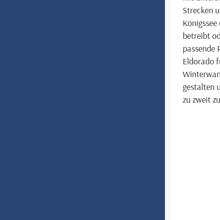
Strecken u
Königssee 
betreibt o
passende R
Eldorado f
Winterwand
gestalten 
zu zweit z