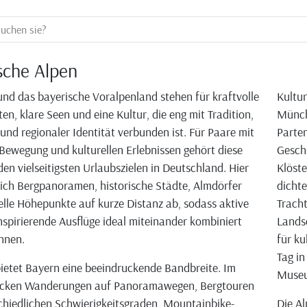
sche Alpen
und das bayerische Voralpenland stehen für kraftvolle
Kultur
en, klare Seen und eine Kultur, die eng mit Tradition,
Münch
nd regionaler Identität verbunden ist. Für Paare mit
Parten
Bewegung und kulturellen Erlebnissen gehört diese
Geschi
den vielseitigsten Urlaubszielen in Deutschland. Hier
Klöste
ich Bergpanoramen, historische Städte, Almdörfer
dichte
elle Höhepunkte auf kurze Distanz ab, sodass aktive
Tracht
nspirierende Ausflüge ideal miteinander kombiniert
Lands
nnen.
für ku
Tag in
bietet Bayern eine beeindruckende Bandbreite. Im
Museu
cken Wanderungen auf Panoramawegen, Bergtouren
chiedlichen Schwierigkeitsgraden, Mountainbike-
Die Al