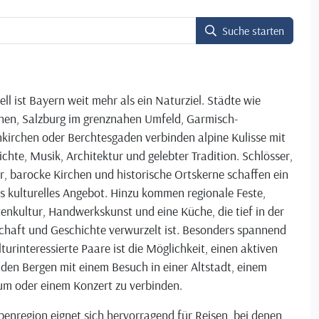
Suche starten
ell ist Bayern weit mehr als ein Naturziel. Städte wie
en, Salzburg im grenznahen Umfeld, Garmisch-
kirchen oder Berchtesgaden verbinden alpine Kulisse mit
chte, Musik, Architektur und gelebter Tradition. Schlösser,
r, barocke Kirchen und historische Ortskerne schaffen ein
s kulturelles Angebot. Hinzu kommen regionale Feste,
enkultur, Handwerkskunst und eine Küche, die tief in der
chaft und Geschichte verwurzelt ist. Besonders spannend
lturinteressierte Paare ist die Möglichkeit, einen aktiven
 den Bergen mit einem Besuch in einer Altstadt, einem
m oder einem Konzert zu verbinden.
penregion eignet sich hervorragend für Reisen, bei denen