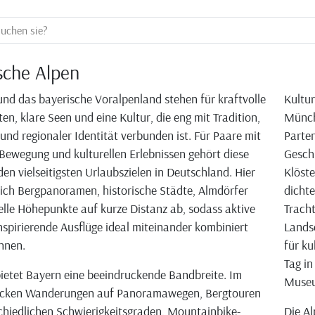
sche Alpen
und das bayerische Voralpenland stehen für kraftvolle
Kultur
en, klare Seen und eine Kultur, die eng mit Tradition,
Münch
nd regionaler Identität verbunden ist. Für Paare mit
Parten
Bewegung und kulturellen Erlebnissen gehört diese
Geschi
den vielseitigsten Urlaubszielen in Deutschland. Hier
Klöste
ich Bergpanoramen, historische Städte, Almdörfer
dichte
elle Höhepunkte auf kurze Distanz ab, sodass aktive
Tracht
nspirierende Ausflüge ideal miteinander kombiniert
Lands
nnen.
für ku
Tag in
bietet Bayern eine beeindruckende Bandbreite. Im
Museu
cken Wanderungen auf Panoramawegen, Bergtouren
chiedlichen Schwierigkeitsgraden, Mountainbike-
Die Al