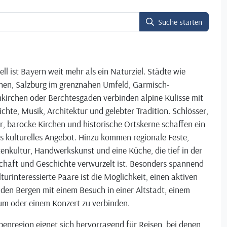
Suche starten
ell ist Bayern weit mehr als ein Naturziel. Städte wie
en, Salzburg im grenznahen Umfeld, Garmisch-
kirchen oder Berchtesgaden verbinden alpine Kulisse mit
chte, Musik, Architektur und gelebter Tradition. Schlösser,
r, barocke Kirchen und historische Ortskerne schaffen ein
s kulturelles Angebot. Hinzu kommen regionale Feste,
enkultur, Handwerkskunst und eine Küche, die tief in der
chaft und Geschichte verwurzelt ist. Besonders spannend
lturinteressierte Paare ist die Möglichkeit, einen aktiven
 den Bergen mit einem Besuch in einer Altstadt, einem
m oder einem Konzert zu verbinden.
penregion eignet sich hervorragend für Reisen, bei denen