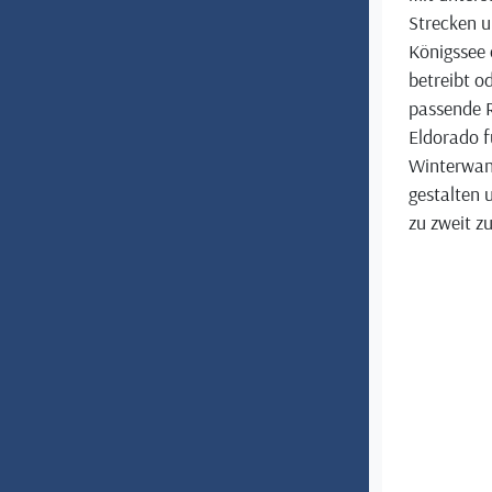
Strecken u
Königssee 
betreibt o
passende R
Eldorado f
Winterwand
gestalten 
zu zweit z