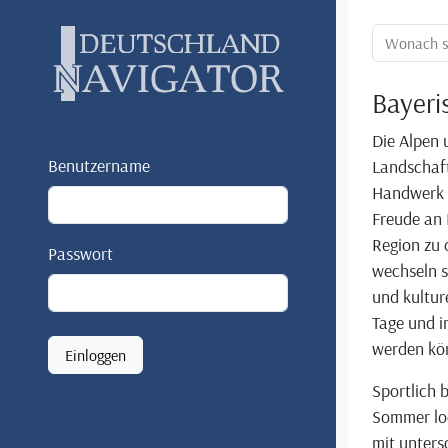
Ortssuche:
Bayeri
Die Alpen 
Benutzername
Landschaft
Handwerk u
Freude an 
Region zu 
Passwort
wechseln s
und kultur
Tage und i
werden kö
Einloggen
Sportlich 
Sommer lo
mit unters