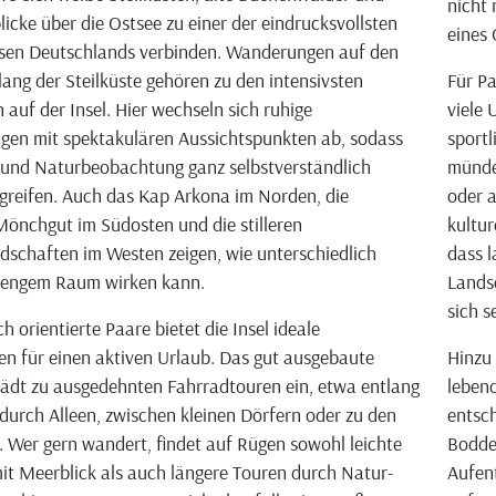
nicht 
licke über die Ostsee zu einer der eindrucksvollsten
eines
ssen Deutschlands verbinden. Wanderungen auf den
ang der Steilküste gehören zu den intensivsten
Für Pa
 auf der Insel. Hier wechseln sich ruhige
viele 
en mit spektakulären Aussichtspunkten ab, sodass
sportl
und Naturbeobachtung ganz selbstverständlich
münde
greifen. Auch das Kap Arkona im Norden, die
oder a
Mönchgut im Südosten und die stilleren
kultur
schaften im Westen zeigen, wie unterschiedlich
dass l
 engem Raum wirken kann.
Lands
sich s
ch orientierte Paare bietet die Insel ideale
n für einen aktiven Urlaub. Das gut ausgebaute
Hinzu
ädt zu ausgedehnten Fahrradtouren ein, etwa entlang
lebend
 durch Alleen, zwischen kleinen Dörfern oder zu den
entsch
 Wer gern wandert, findet auf Rügen sowohl leichte
Bodde
it Meerblick als auch längere Touren durch Natur-
Aufen