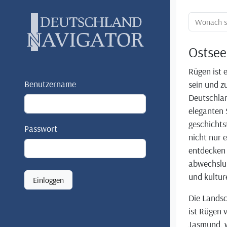
Ortssuche:
Ostsee
Rügen ist e
Benutzername
sein und zu
Deutschlan
eleganten 
geschichts
Passwort
nicht nur
entdecken 
abwechslu
und kulture
Einloggen
Die Landsc
ist Rügen 
Jasmund, w