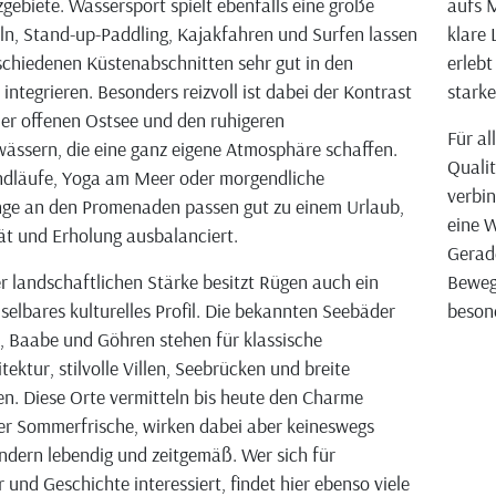
gebiete. Wassersport spielt ebenfalls eine große
aufs M
eln, Stand-up-Paddling, Kajakfahren und Surfen lassen
klare 
rschiedenen Küstenabschnitten sehr gut in den
erlebt
integrieren. Besonders reizvoll ist dabei der Kontrast
stark
er offenen Ostsee und den ruhigeren
Für al
ssern, die eine ganz eigene Atmosphäre schaffen.
Qualit
ndläufe, Yoga am Meer oder morgendliche
verbin
nge an den Promenaden passen gut zu einem Urlaub,
eine W
tät und Erholung ausbalanciert.
Gerad
r landschaftlichen Stärke besitzt Rügen auch ein
Beweg
elbares kulturelles Profil. Die bekannten Seebäder
beson
in, Baabe und Göhren stehen für klassische
ektur, stilvolle Villen, Seebrücken und breite
. Diese Orte vermitteln bis heute den Charme
r Sommerfrische, wirken dabei aber keineswegs
ndern lebendig und zeitgemäß. Wer sich für
 und Geschichte interessiert, findet hier ebenso viele