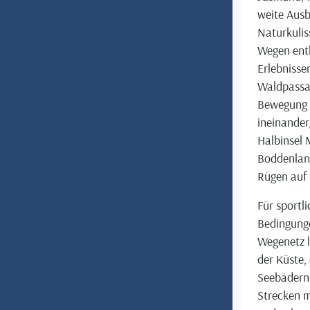
weite Ausb
Naturkuli
Wegen entl
Erlebnissen
Waldpassag
Bewegung 
ineinander
Halbinsel 
Boddenland
Rügen auf
Für sportli
Bedingunge
Wegenetz l
der Küste,
Seebädern.
Strecken m