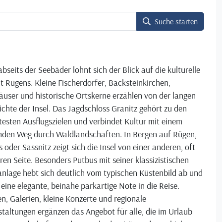
Suche starten
bseits der Seebäder lohnt sich der Blick auf die kulturelle
lt Rügens. Kleine Fischerdörfer, Backsteinkirchen,
user und historische Ortskerne erzählen von der langen
chte der Insel. Das Jagdschloss Granitz gehört zu den
testen Ausflugszielen und verbindet Kultur mit einem
nden Weg durch Waldlandschaften. In Bergen auf Rügen,
 oder Sassnitz zeigt sich die Insel von einer anderen, oft
ren Seite. Besonders Putbus mit seiner klassizistischen
nlage hebt sich deutlich vom typischen Küstenbild ab und
 eine elegante, beinahe parkartige Note in die Reise.
, Galerien, kleine Konzerte und regionale
taltungen ergänzen das Angebot für alle, die im Urlaub