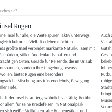
insel Rügen
ine Insel für alle, die Weite spüren, aktiv unterwegs
Auch a
gleich kulturelle Vielfalt erleben möchten.
Vielfa
ds größte Insel verbindet markante Naturkulissen mit
Gutshä
Seebädern, stillen Boddenlandschaften und
Geschi
trächtigen Orten. Gerade für Reisende, die im Urlaub
belieb
 entspannen, sondern ihre Umgebung bewusst
lohne
wollen, bietet Rügen eine besonders
Putbus
ngsreiche Mischung aus Küstenerlebnis, Bewegung
ruhige
ller Tiefe.
Stadta
bringt
haft der Insel ist außergewöhnlich vielfältig. Berühmt
Museen
vor allem für seine Kreidefelsen im Nationalpark
Verans
o sich weiße Steilküsten, alte Buchenwälder und