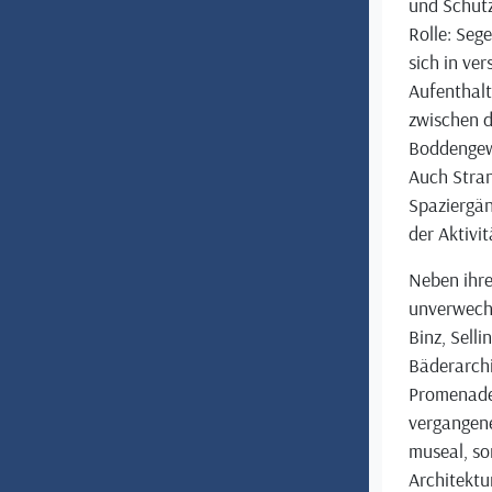
und Schutz
Rolle: Seg
sich in ve
Aufenthalt 
zwischen d
Boddengewä
Auch Stra
Spaziergä
der Aktivi
Neben ihre
unverwechs
Binz, Sell
Bäderarchit
Promenaden
vergangene
museal, so
Architektur