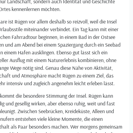
nur Landschaft, sondern auch Identität und Geschichte
 Ortes kennenlernen möchten.
are ist Rügen vor allem deshalb so reizvoll, weil die Insel
Urlaubsstile miteinander verbindet. Ein Tag kann mit einer
ichen Fahrradtour beginnen, in einem Bad in der Ostsee
n und am Abend bei einem Spaziergang durch ein Seebad
n einem Hafen ausklingen. Ebenso gut lässt sich ein
eller Ausflug mit einem Naturerlebnis kombinieren, ohne
ange Wege nötig sind. Genau diese Nähe von Aktivität,
chaft und Atmosphäre macht Rügen zu einem Ziel, das
ehr intensiv und zugleich angenehm leicht erleben lässt.
 kommt die besondere Stimmung der Insel. Rügen kann
ig und gesellig wirken, aber ebenso ruhig, weit und fast
leunigt. Zwischen Seebrücken, Kreideküste, Alleen und
nufern entstehen viele kleine Momente, die einen
thalt als Paar besonders machen. Wer morgens gemeinsam