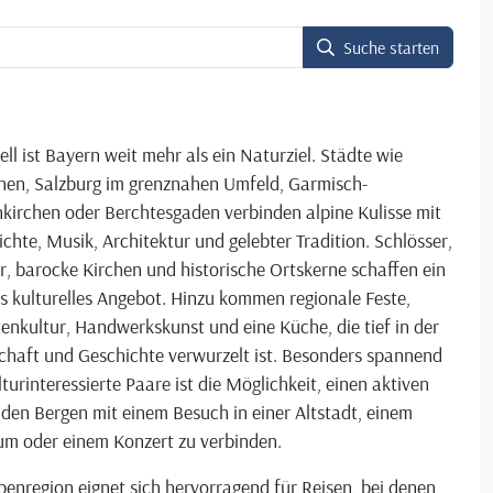
Suche starten
ell ist Bayern weit mehr als ein Naturziel. Städte wie
en, Salzburg im grenznahen Umfeld, Garmisch-
kirchen oder Berchtesgaden verbinden alpine Kulisse mit
chte, Musik, Architektur und gelebter Tradition. Schlösser,
r, barocke Kirchen und historische Ortskerne schaffen ein
s kulturelles Angebot. Hinzu kommen regionale Feste,
enkultur, Handwerkskunst und eine Küche, die tief in der
chaft und Geschichte verwurzelt ist. Besonders spannend
lturinteressierte Paare ist die Möglichkeit, einen aktiven
 den Bergen mit einem Besuch in einer Altstadt, einem
m oder einem Konzert zu verbinden.
penregion eignet sich hervorragend für Reisen, bei denen