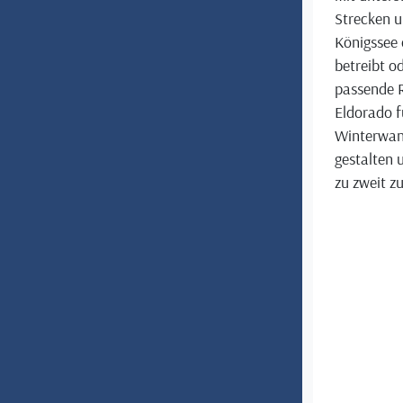
Strecken u
Königssee 
betreibt o
passende R
Eldorado f
Winterwand
gestalten 
zu zweit z