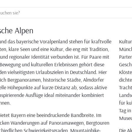
sche Alpen
und das bayerische Voralpenland stehen für kraftvolle
Kultur
en, klare Seen und eine Kultur, die eng mit Tradition,
Münch
nd regionaler Identität verbunden ist. Für Paare mit
Parten
Bewegung und kulturellen Erlebnissen gehört diese
Geschi
den vielseitigsten Urlaubszielen in Deutschland. Hier
Klöste
ich Bergpanoramen, historische Städte, Almdörfer
dichte
elle Höhepunkte auf kurze Distanz ab, sodass aktive
Tracht
nspirierende Ausflüge ideal miteinander kombiniert
Lands
nnen.
für ku
Tag in
bietet Bayern eine beeindruckende Bandbreite. Im
Museu
cken Wanderungen auf Panoramawegen, Bergtouren
chiedlichen Schwierigkeitsgraden, Mountainbike-
Die Al