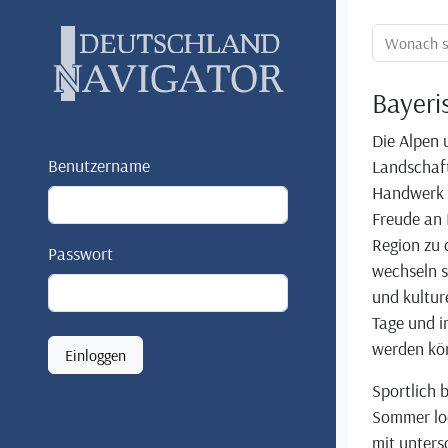
Ortssuche:
Bayeri
Die Alpen 
Benutzername
Landschaft
Handwerk u
Freude an 
Region zu 
Passwort
wechseln s
und kultur
Tage und i
werden kö
Einloggen
Sportlich 
Sommer lo
mit unters