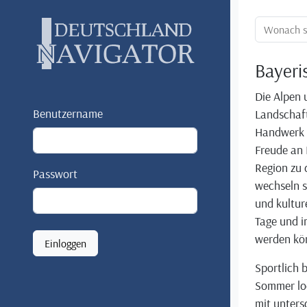
Ortssuche:
Bayeri
Die Alpen 
Benutzername
Landschaft
Handwerk u
Freude an 
Region zu 
Passwort
wechseln s
und kultur
Tage und i
werden kö
Einloggen
Sportlich 
Sommer lo
mit unters