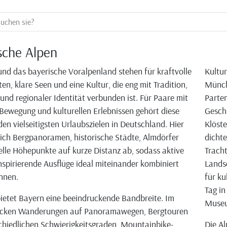
sche Alpen
und das bayerische Voralpenland stehen für kraftvolle
Kultur
en, klare Seen und eine Kultur, die eng mit Tradition,
Münch
nd regionaler Identität verbunden ist. Für Paare mit
Parten
Bewegung und kulturellen Erlebnissen gehört diese
Geschi
den vielseitigsten Urlaubszielen in Deutschland. Hier
Klöste
ich Bergpanoramen, historische Städte, Almdörfer
dichte
elle Höhepunkte auf kurze Distanz ab, sodass aktive
Tracht
nspirierende Ausflüge ideal miteinander kombiniert
Lands
nnen.
für ku
Tag in
bietet Bayern eine beeindruckende Bandbreite. Im
Museu
cken Wanderungen auf Panoramawegen, Bergtouren
chiedlichen Schwierigkeitsgraden, Mountainbike-
Die Al