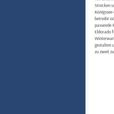
Strecken u
Königssee 
betreibt o
passende R
Eldorado f
Winterwand
gestalten 
zu zweit z