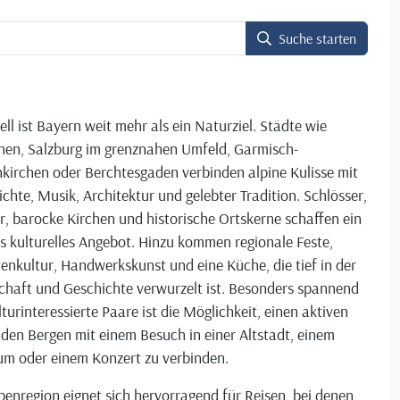
Suche starten
ell ist Bayern weit mehr als ein Naturziel. Städte wie
en, Salzburg im grenznahen Umfeld, Garmisch-
kirchen oder Berchtesgaden verbinden alpine Kulisse mit
chte, Musik, Architektur und gelebter Tradition. Schlösser,
r, barocke Kirchen und historische Ortskerne schaffen ein
s kulturelles Angebot. Hinzu kommen regionale Feste,
enkultur, Handwerkskunst und eine Küche, die tief in der
chaft und Geschichte verwurzelt ist. Besonders spannend
lturinteressierte Paare ist die Möglichkeit, einen aktiven
 den Bergen mit einem Besuch in einer Altstadt, einem
m oder einem Konzert zu verbinden.
penregion eignet sich hervorragend für Reisen, bei denen